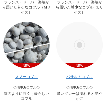
フランス・ドーバー海峡か
フランス・ドーバー海峡か
ら届いた希少なコブル（Mサ
ら届いた希少なコブル（Lサ
イズ）
イズ）
NEW
NEW
スノーコブル
バサルトコブル
◇地中海コブル◇
◇地中海コブル◇
雪のように白く可愛らしい
濃いグレーは濡れると艶や
コブル
かに