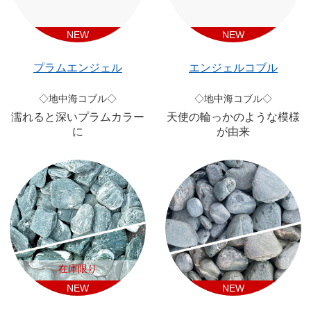
NEW
NEW
プラムエンジェル
エンジェルコブル
◇地中海コブル◇
◇地中海コブル◇
濡れると深いプラムカラー
天使の輪っかのような模様
に
が由来
在庫限り
NEW
NEW