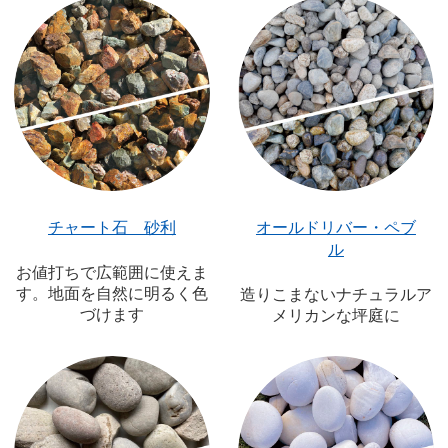
チャート石 砂利
オールドリバー・ペブ
ル
お値打ちで広範囲に使えま
す。地面を自然に明るく色
造りこまないナチュラルア
づけます
メリカンな坪庭に