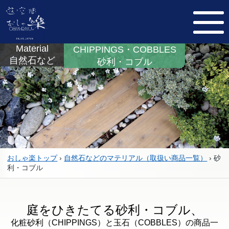
Material
CHIPPINGS・COBBLES
自然石など
砂利・コブル
おしゃ楽トップ
›
自然石などのマテリアル（取扱い商品一覧）
›
砂
利・コブル
庭をひきたてる砂利・コブル、
化粧砂利（CHIPPINGS）と玉石（COBBLES）の商品一