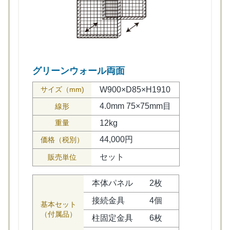
グリーンウォール両面
サイズ（mm)
W900×D85×H1910
4.0mm 75×75mm目
線形
重量
12kg
44,000円
価格（税別）
セット
販売単位
本体パネル
2枚
接続金具
4個
基本セット
（付属品）
柱固定金具
6枚