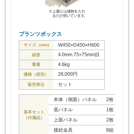
プランツボックス
サイズ（mm)
W450×D450×H600
4.0mm 75×75mm目
線形
重量
4.6kg
28,000円
価格（税別）
セット
販売単位
本体（側面）パネル
2枚
底パネル
1枚
基本セット
（付属品）
上面パネル
2枚
接続金具
8組